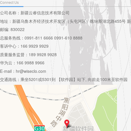
Connect Us
公司名称：新疆云睿信息技术有限公司
地址：新疆乌鲁木齐经济技术开发区（头屯河区）喀纳斯湖北路455号 新疆
邮编: 830022
总服务热线：0991-811 6666 0991-610 8888
客诉中心：166 9929 9929
质量服务监督：189 9928 9928
华为云：166 9988 9966
E-mail：hr@wiseclo.com
交通路线：乘坐5201或5301到 【软件园】站下, 向前走100米至软件园