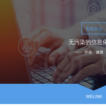
数字化转型
更好的数据
信息化、数据
WELINK