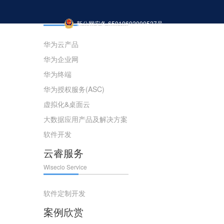
产品业务
Product Business
新公网安备 65010602000527号
华为云产品
华为企业网
华为终端
华为授权服务(ASC)
虚拟化&桌面云
大数据应用产品及解决方案
软件开发
云睿服务
Wiseclo Service
软件定制开发
案例欣赏