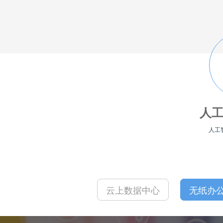
人工
人工
云上数据中心
无纸办