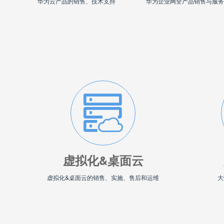
华为云产品的销售、技术支持
华为企业网全产品销售与服务
虚拟化&桌面云
虚拟化&桌面云的销售、实施、售后和运维
大