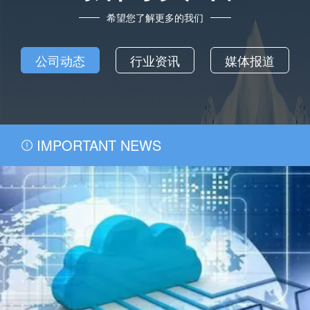
希望您了解更多的我们
公司动态
行业资讯
媒体报道
IMPORTANT NEWS